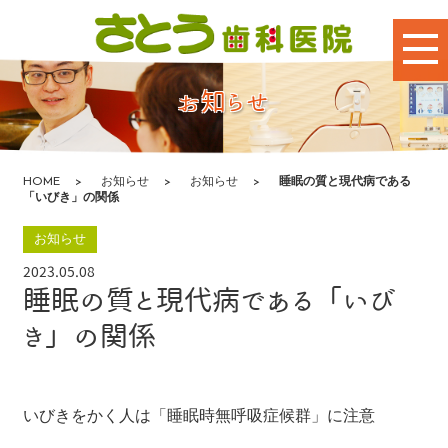
t
o
g
お知らせ
g
l
e
n
a
HOME
お知らせ
お知らせ
睡眠の質と現代病である
v
「いびき」の関係
i
g
お知らせ
a
t
2023.05.08
i
睡眠の質と現代病である「いび
o
n
き」の関係
いびきをかく人は「睡眠時無呼吸症候群」に注意